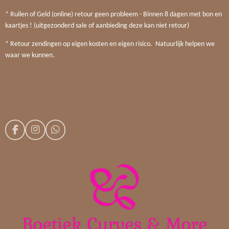
* Ruilen of Geld (online) retour geen probleem - Binnen 8 dagen met bon en
kaartjes ! (uitgezonderd sale of aanbieding deze kan niet retour)
* Retour zendingen op eigen kosten en eigen risico. Natuurlijk helpen we
waar we kunnen.
F
I
W
a
n
h
c
s
a
e
t
t
b
a
s
o
g
A
o
r
p
k
a
p
m