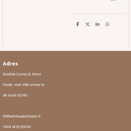
D
D
S
D
e
e
h
e
l
e
a
l
e
l
r
e
n
e
n
Adres
Boetiek Curves & More
Mode voor elke vrouw in
de maat 42/60
Wilhelminaplantsoen 9
1404 JA BUSSUM