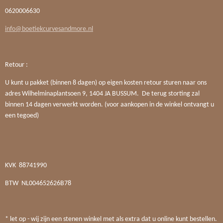
0620006630
info@boetiekcurvesandmore.nl
Retour :
U kunt u pakket (binnen 8 dagen) op eigen kosten retour sturen naar ons
adres Wilhelminaplantsoen 9, 1404 JA BUSSUM. De terug storting zal
binnen 14 dagen verwerkt worden. (voor aankopen in de winkel ontvangt u
een tegoed)
KVK
88741990
BTW
NL004652626B78
* let op - wij zijn een stenen winkel met als extra dat u online kunt bestellen.