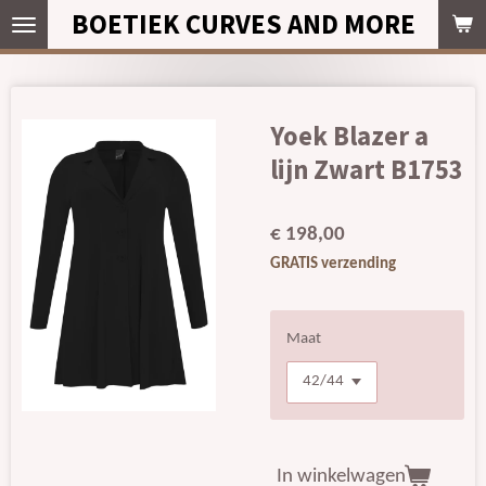
BOETIEK CURVES AND MORE
Ga
direct
naar
de
hoofdinhoud
Yoek Blazer a
lijn Zwart B1753
€ 198,00
GRATIS verzending
Maat
In winkelwagen