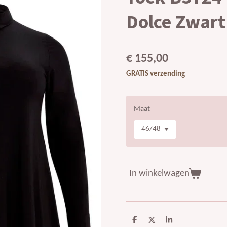
Dolce Zwart
€ 155,00
GRATIS verzending
Maat
In winkelwagen
D
D
S