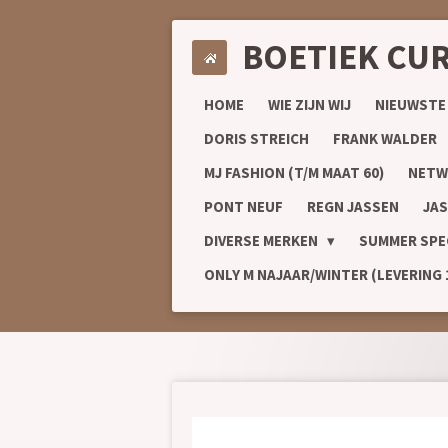
Ga
BOETIEK CU
direct
naar
de
HOME
WIE ZIJN WIJ
NIEUWSTE
hoofdinhoud
DORIS STREICH
FRANK WALDER
MJ FASHION (T/M MAAT 60)
NETW
PONT NEUF
REGN JASSEN
JAS
DIVERSE MERKEN
SUMMER SPE
ONLY M NAJAAR/WINTER (LEVERING 1/