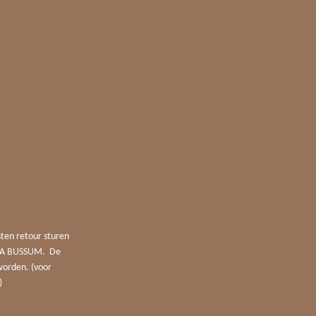
sten retour sturen
4 JA BUSSUM. De
worden. (voor
)