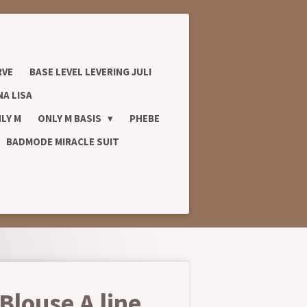
RVE
BASE LEVEL LEVERING JULI
A LISA
LY M
ONLY M BASIS
PHEBE
BADMODE MIRACLE SUIT
Blouse A line