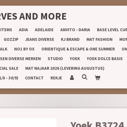
RVES AND MORE
 ITEMS
ADIA
ADELAIDE
ANVITO - DARIA
BASE LEVEL CU
GOZZIP
JEANS DIVERSE
KJ BRAND
MAT FASHION
MON
ALK
NO1 BY OX
ORIENTIQUE & ESCAPE & ONE SUMMER
ON
SEN DIVERSE MERKEN
STUDIO
YOEK
YOEK DOLCE BASIS
CIAL SALE
MAT NAJAAR 2026 (LEVERING AUGUSTUS)
8 - 30/9)
CONTACT
REKJE
Yoek B3724 