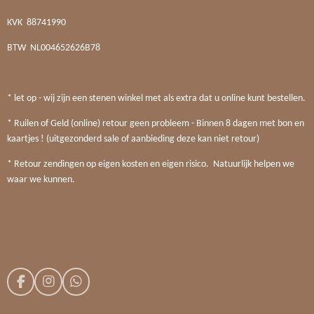
KVK
88741990
BTW
NL004652626B78
* let op - wij zijn een stenen winkel met als extra dat u online kunt bestellen.
* Ruilen of Geld (online) retour geen probleem - Binnen 8 dagen met bon en
kaartjes ! (uitgezonderd sale of aanbieding deze kan niet retour)
* Retour zendingen op eigen kosten en eigen risico. Natuurlijk helpen we
waar we kunnen.
F
I
W
a
n
h
c
s
a