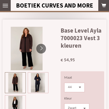
BOETIEK CURVES AND MORE
Ga
direct
naar
de
hoofdinhoud
Base Level Ayla
7000023 Vest 3
kleuren
€ 54,95
Maat
Kleur