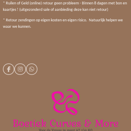
* Ruilen of Geld (online) retour geen probleem - Binnen 8 dagen met bon en
kaartjes ! (uitgezonderd sale of aanbieding deze kan niet retour)
* Retour zendingen op eigen kosten en eigen risico. Natuurlijk helpen we
waar we kunnen.
F
I
W
a
n
h
c
s
a
e
t
t
b
a
s
o
g
A
o
r
p
k
a
p
m