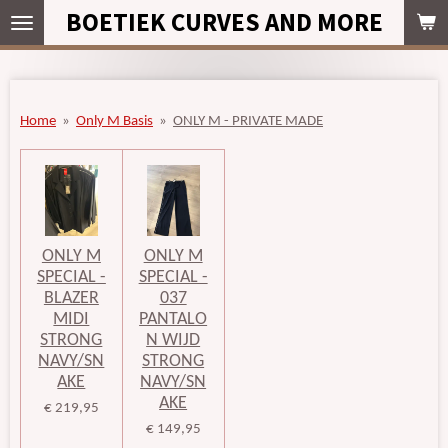
BOETIEK CURVES AND MORE
Ga
direct
naar
de
hoofdinhoud
Home
»
Only M Basis
»
ONLY M - PRIVATE MADE
ONLY M
ONLY M
SPECIAL -
SPECIAL -
BLAZER
037
MIDI
PANTALO
STRONG
N WIJD
NAVY/SN
STRONG
AKE
NAVY/SN
AKE
€ 219,95
€ 149,95