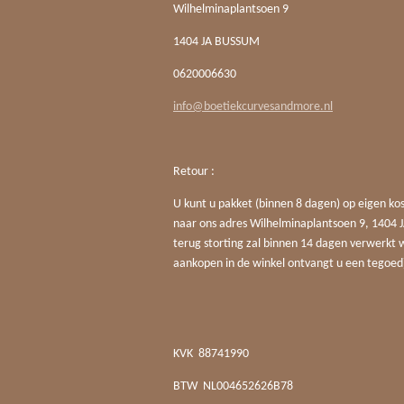
Wilhelminaplantsoen 9
1404 JA BUSSUM
0620006630
info@boetiekcurvesandmore.nl
Retour :
U kunt u pakket (binnen 8 dagen) op eigen ko
naar ons adres Wilhelminaplantsoen 9, 140
terug storting zal binnen 14 dagen verwerkt 
aankopen in de winkel ontvangt u een tegoed
KVK
88741990
BTW
NL004652626B78