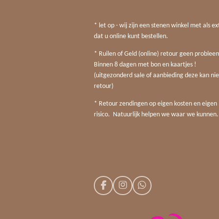
* let op - wij zijn een stenen winkel met als ex
dat u online kunt bestellen.
* Ruilen of Geld (online) retour geen probleem
Binnen 8 dagen met bon en kaartjes !
(uitgezonderd sale of aanbieding deze kan nie
retour)
* Retour zendingen op eigen kosten en eigen
risico. Natuurlijk helpen we waar we kunnen.
F
I
W
a
n
h
c
s
a
e
t
t