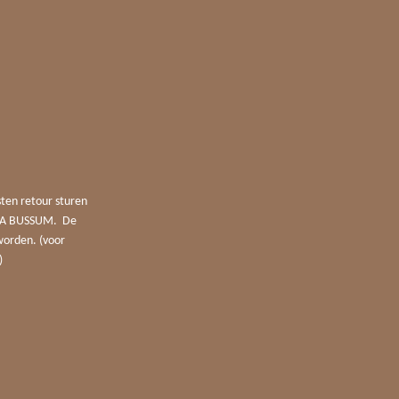
sten retour sturen
4 JA BUSSUM. De
worden. (voor
)