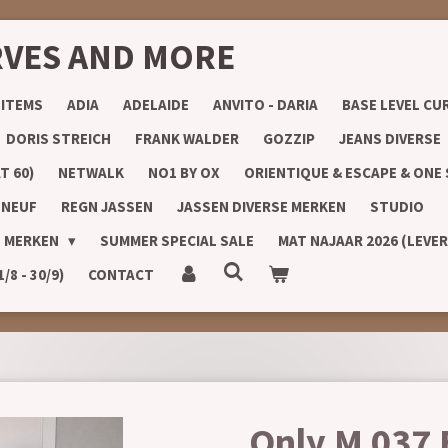
RVES AND MORE
 ITEMS
ADIA
ADELAIDE
ANVITO - DARIA
BASE LEVEL CU
DORIS STREICH
FRANK WALDER
GOZZIP
JEANS DIVERSE
T 60)
NETWALK
NO1 BY OX
ORIENTIQUE & ESCAPE & ONE
 NEUF
REGN JASSEN
JASSEN DIVERSE MERKEN
STUDIO
E MERKEN
SUMMER SPECIAL SALE
MAT NAJAAR 2026 (LEVE
8 - 30/9)
CONTACT
Only M 037 