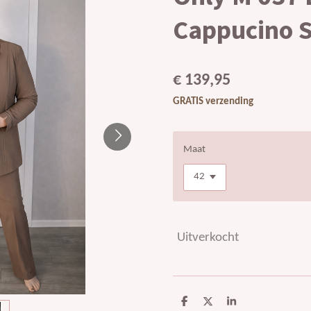
Cappucino S
€ 139,95
GRATIS verzending
Maat
Uitverkocht
D
D
S