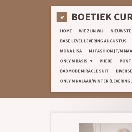
Ga
BOETIEK CU
direct
naar
de
HOME
WIE ZIJN WIJ
NIEUWSTE
hoofdinhoud
BASE LEVEL LEVERING AUGUSTUS
MONA LISA
MJ FASHION (T/M MAA
ONLY M BASIS
PHEBE
PONT
BADMODE MIRACLE SUIT
DIVERS
ONLY M NAJAAR/WINTER (LEVERING 1/