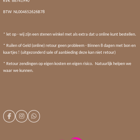
KVK
88741990
BTW
NL004652626B78
* let op - wij zijn een stenen winkel met als extra dat u online kunt bestellen.
* Ruilen of Geld (online) retour geen probleem - Binnen 8 dagen met bon en
kaartjes ! (uitgezonderd sale of aanbieding deze kan niet retour)
* Retour zendingen op eigen kosten en eigen risico. Natuurlijk helpen we
waar we kunnen.
F
I
W
a
n
h
c
s
a
e
t
t