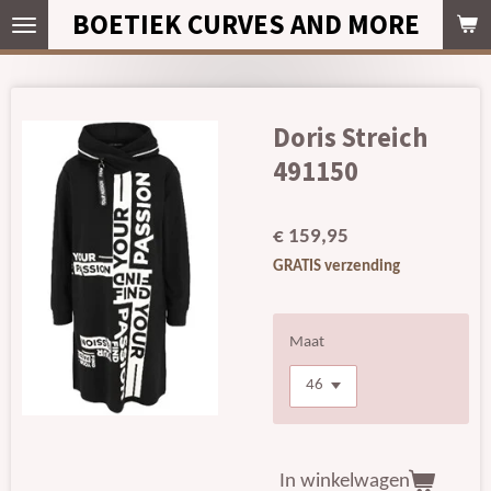
BOETIEK CURVES AND MORE
Ga
direct
naar
de
hoofdinhoud
Doris Streich
491150
€ 159,95
GRATIS verzending
Maat
In winkelwagen