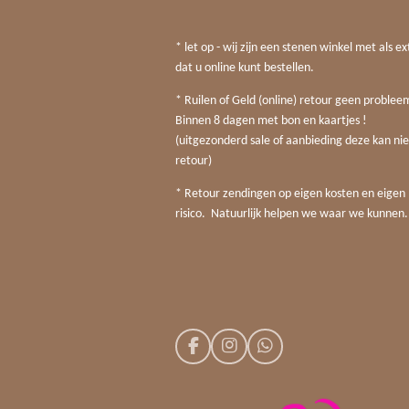
* let op - wij zijn een stenen winkel met als ex
dat u online kunt bestellen.
* Ruilen of Geld (online) retour geen probleem
Binnen 8 dagen met bon en kaartjes !
(uitgezonderd sale of aanbieding deze kan nie
retour)
* Retour zendingen op eigen kosten en eigen
risico. Natuurlijk helpen we waar we kunnen.
F
I
W
a
n
h
c
s
a
e
t
t