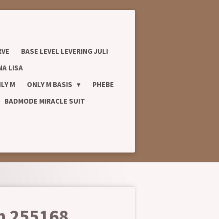
RVE
BASE LEVEL LEVERING JULI
A LISA
LY M
ONLY M BASIS
PHEBE
BADMODE MIRACLE SUIT
ch 255168