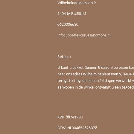
Wilhelminaplantsoen 9
1404 JA BUSSUM
0620006630
info@boetiekcurvesandmore.nl
Retour :
U kunt u pakket (binnen 8 dagen) op eigen ko
naar ons adres Wilhelminaplantsoen 9, 140
terug storting zal binnen 14 dagen verwerkt 
aankopen in de winkel ontvangt u een tegoed
KVK
88741990
BTW
NL004652626B78