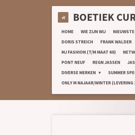
Ga
BOETIEK CU
direct
naar
de
HOME
WIE ZIJN WIJ
NIEUWSTE
hoofdinhoud
DORIS STREICH
FRANK WALDER
MJ FASHION (T/M MAAT 60)
NETW
PONT NEUF
REGN JASSEN
JAS
DIVERSE MERKEN
SUMMER SPE
ONLY M NAJAAR/WINTER (LEVERING 1/