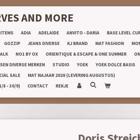
RVES AND MORE
 ITEMS
ADIA
ADELAIDE
ANVITO - DARIA
BASE LEVEL CU
GOZZIP
JEANS DIVERSE
KJ BRAND
MAT FASHION
MON
ALK
NO1 BY OX
ORIENTIQUE & ESCAPE & ONE SUMMER
ON
SEN DIVERSE MERKEN
STUDIO
YOEK
YOEK DOLCE BASIS
CIAL SALE
MAT NAJAAR 2026 (LEVERING AUGUSTUS)
8 - 30/9)
CONTACT
REKJE
Doris Strei