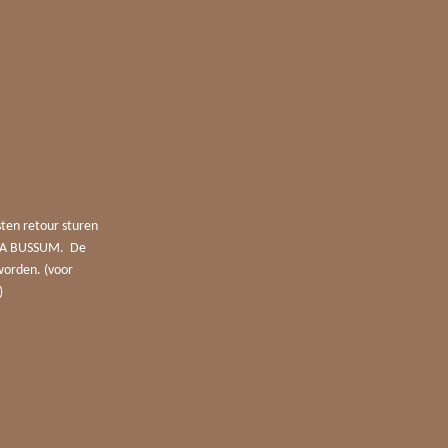
sten retour sturen
4 JA BUSSUM. De
worden. (voor
)