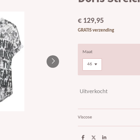
€ 129,95
GRATIS verzending
Maat
Uitverkocht
Viscose
D
D
S