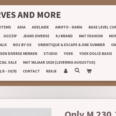
RVES AND MORE
 ITEMS
ADIA
ADELAIDE
ANVITO - DARIA
BASE LEVEL CU
GOZZIP
JEANS DIVERSE
KJ BRAND
MAT FASHION
MON
ALK
NO1 BY OX
ORIENTIQUE & ESCAPE & ONE SUMMER
ON
SEN DIVERSE MERKEN
STUDIO
YOEK
YOEK DOLCE BASIS
CIAL SALE
MAT NAJAAR 2026 (LEVERING AUGUSTUS)
8 - 30/9)
CONTACT
REKJE
Only M 230.3