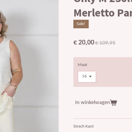
Merletto Pa
Sale!
€ 20,00
€ 109,95
Maat
In winkelwagen
Strech Kant