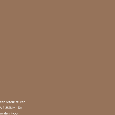
sten retour sturen
4 JA BUSSUM. De
worden. (voor