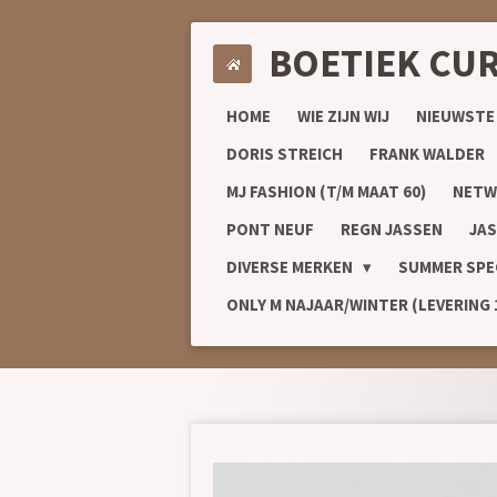
Ga
BOETIEK CU
direct
naar
de
HOME
WIE ZIJN WIJ
NIEUWSTE
hoofdinhoud
DORIS STREICH
FRANK WALDER
MJ FASHION (T/M MAAT 60)
NETW
PONT NEUF
REGN JASSEN
JAS
DIVERSE MERKEN
SUMMER SPE
ONLY M NAJAAR/WINTER (LEVERING 1/