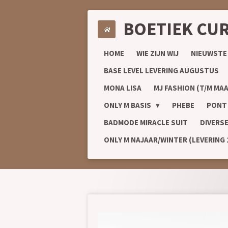
Ga
BOETIEK CU
direct
naar
de
HOME
WIE ZIJN WIJ
NIEUWSTE
hoofdinhoud
BASE LEVEL LEVERING AUGUSTUS
MONA LISA
MJ FASHION (T/M MAA
ONLY M BASIS
PHEBE
PONT
BADMODE MIRACLE SUIT
DIVERS
ONLY M NAJAAR/WINTER (LEVERING 1/