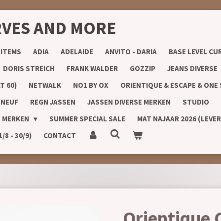
RVES AND MORE
 ITEMS
ADIA
ADELAIDE
ANVITO - DARIA
BASE LEVEL CU
DORIS STREICH
FRANK WALDER
GOZZIP
JEANS DIVERSE
T 60)
NETWALK
NO1 BY OX
ORIENTIQUE & ESCAPE & ONE
 NEUF
REGN JASSEN
JASSEN DIVERSE MERKEN
STUDIO
E MERKEN
SUMMER SPECIAL SALE
MAT NAJAAR 2026 (LEVE
8 - 30/9)
CONTACT
Orientique 