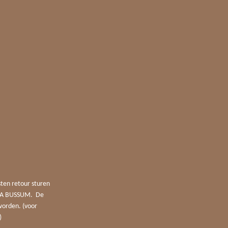
sten retour sturen
4 JA BUSSUM. De
worden. (voor
)