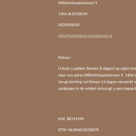
Wilhelminaplantsoen 9
1404 JA BUSSUM
0620006630
info@boetiekcurvesandmore.nl
Retour :
U kunt u pakket (binnen 8 dagen) op eigen ko
naar ons adres Wilhelminaplantsoen 9, 140
terug storting zal binnen 14 dagen verwerkt 
aankopen in de winkel ontvangt u een tegoed
KVK
88741990
BTW
NL004652626B78