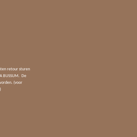
sten retour sturen
4 JA BUSSUM. De
worden. (voor
)