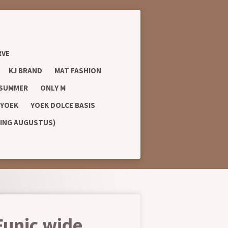
RVE
KJ BRAND
MAT FASHION
 SUMMER
ONLY M
YOEK
YOEK DOLCE BASIS
RING AUGUSTUS)
unic wide