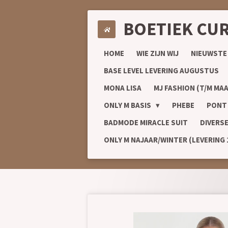
Ga
BOETIEK CU
direct
naar
de
HOME
WIE ZIJN WIJ
NIEUWSTE
hoofdinhoud
BASE LEVEL LEVERING AUGUSTUS
MONA LISA
MJ FASHION (T/M MAA
ONLY M BASIS
PHEBE
PONT
BADMODE MIRACLE SUIT
DIVERS
ONLY M NAJAAR/WINTER (LEVERING 1/