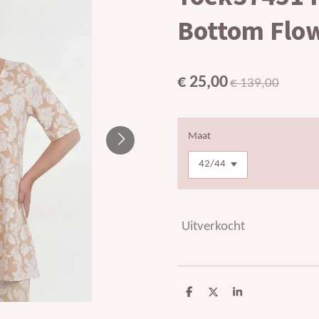
Bottom Flo
€ 25,00
€ 139,00
Maat
Uitverkocht
D
D
S
e
e
h
l
e
a