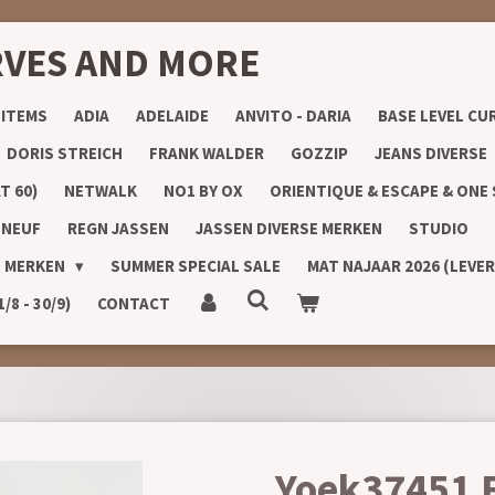
RVES AND MORE
 ITEMS
ADIA
ADELAIDE
ANVITO - DARIA
BASE LEVEL CU
DORIS STREICH
FRANK WALDER
GOZZIP
JEANS DIVERSE
T 60)
NETWALK
NO1 BY OX
ORIENTIQUE & ESCAPE & ONE
 NEUF
REGN JASSEN
JASSEN DIVERSE MERKEN
STUDIO
E MERKEN
SUMMER SPECIAL SALE
MAT NAJAAR 2026 (LEVE
8 - 30/9)
CONTACT
Yoek37451 F