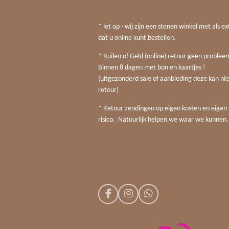
* let op - wij zijn een stenen winkel met als ex
dat u online kunt bestellen.
* Ruilen of Geld (online) retour geen probleem
Binnen 8 dagen met bon en kaartjes !
(uitgezonderd sale of aanbieding deze kan nie
retour)
* Retour zendingen op eigen kosten en eigen
risico. Natuurlijk helpen we waar we kunnen.
F
I
W
a
n
h
c
s
a
e
t
t