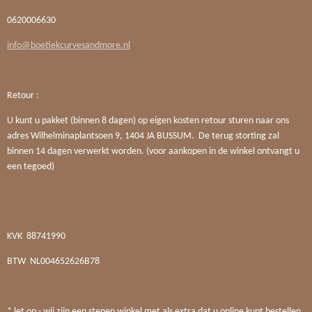
0620006630
info@boetiekcurvesandmore.nl
Retour :
U kunt u pakket (binnen 8 dagen) op eigen kosten retour sturen naar ons
adres Wilhelminaplantsoen 9, 1404 JA BUSSUM. De terug storting zal
binnen 14 dagen verwerkt worden. (voor aankopen in de winkel ontvangt u
een tegoed)
KVK
88741990
BTW
NL004652626B78
* let op - wij zijn een stenen winkel met als extra dat u online kunt bestellen.