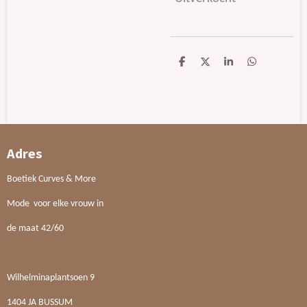
D
D
S
D
e
e
h
e
l
e
a
l
e
l
r
e
n
e
n
Adres
Boetiek Curves & More
Mode voor elke vrouw in
de maat 42/60
Wilhelminaplantsoen 9
1404 JA BUSSUM