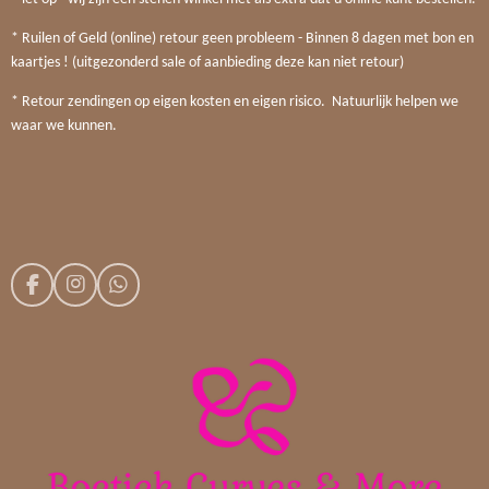
* Ruilen of Geld (online) retour geen probleem - Binnen 8 dagen met bon en
kaartjes ! (uitgezonderd sale of aanbieding deze kan niet retour)
* Retour zendingen op eigen kosten en eigen risico. Natuurlijk helpen we
waar we kunnen.
F
I
W
a
n
h
c
s
a
e
t
t
b
a
s
o
g
A
o
r
p
k
a
p
m