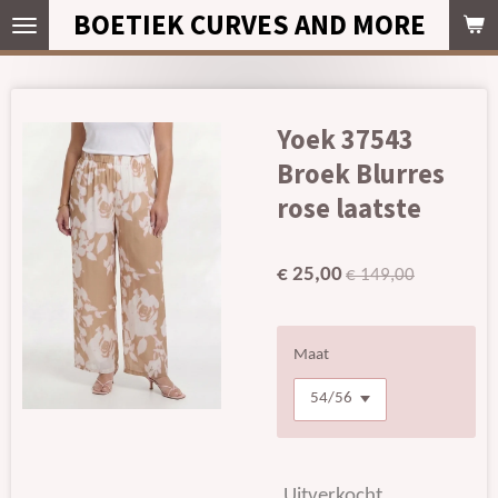
BOETIEK CURVES AND MORE
Ga
direct
naar
de
hoofdinhoud
Yoek 37543
Broek Blurres
rose laatste
€ 25,00
€ 149,00
Maat
Uitverkocht