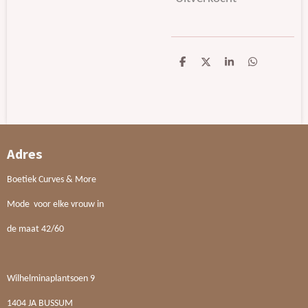
D
D
S
D
e
e
h
e
l
e
a
l
e
l
r
e
n
e
n
Adres
Boetiek Curves & More
Mode voor elke vrouw in
de maat 42/60
Wilhelminaplantsoen 9
1404 JA BUSSUM