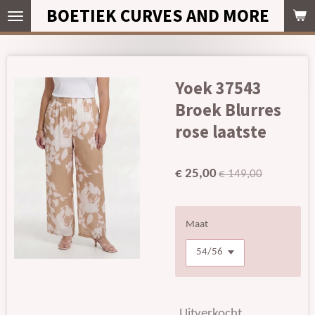
BOETIEK CURVES AND MORE
Ga
direct
naar
de
hoofdinhoud
Yoek 37543
Broek Blurres
rose laatste
€ 25,00
€ 149,00
Maat
Uitverkocht