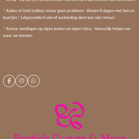
* Ruilen of Geld (online) retour geen probleem - Binnen 8 dagen met bon en
kaartjes ! (uitgezonderd sale of aanbieding deze kan niet retour)
* Retour zendingen op eigen kosten en eigen risico. Natuurlijk helpen we
waar we kunnen.
F
I
W
a
n
h
c
s
a
e
t
t
b
a
s
o
g
A
o
r
p
k
a
p
m