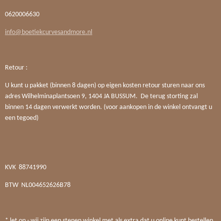
0620006630
info@boetiekcurvesandmore.nl
Retour :
U kunt u pakket (binnen 8 dagen) op eigen kosten retour sturen naar ons
adres Wilhelminaplantsoen 9, 1404 JA BUSSUM. De terug storting zal
binnen 14 dagen verwerkt worden. (voor aankopen in de winkel ontvangt u
een tegoed)
KVK
88741990
BTW
NL004652626B78
* let op - wij zijn een stenen winkel met als extra dat u online kunt bestellen.