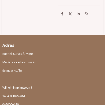
D
D
S
D
e
e
h
e
l
e
a
l
e
l
r
e
n
e
n
Adres
Boetiek Curves & More
Mode voor elke vrouw in
de maat 42/60
Wilhelminaplantsoen 9
1404 JA BUSSUM
0620006630