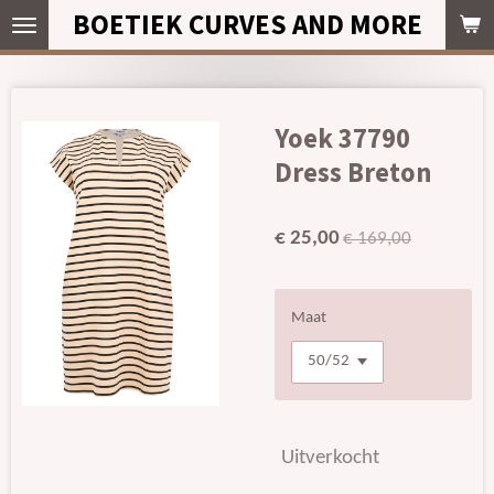
BOETIEK CURVES AND MORE
Ga
direct
naar
de
hoofdinhoud
Yoek 37790
Dress Breton
€ 25,00
€ 169,00
Maat
Uitverkocht