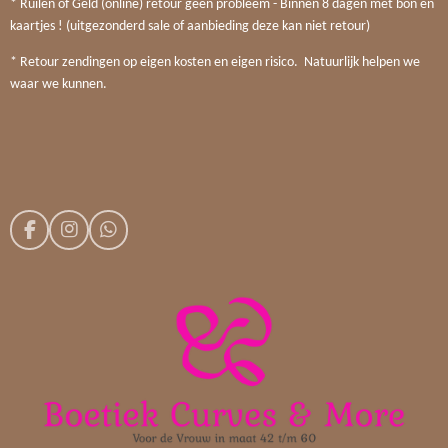
* Ruilen of Geld (online) retour geen probleem - Binnen 8 dagen met bon en
kaartjes ! (uitgezonderd sale of aanbieding deze kan niet retour)
* Retour zendingen op eigen kosten en eigen risico. Natuurlijk helpen we
waar we kunnen.
F
I
W
a
n
h
c
s
a
e
t
t
b
a
s
o
g
A
o
r
p
k
a
p
m