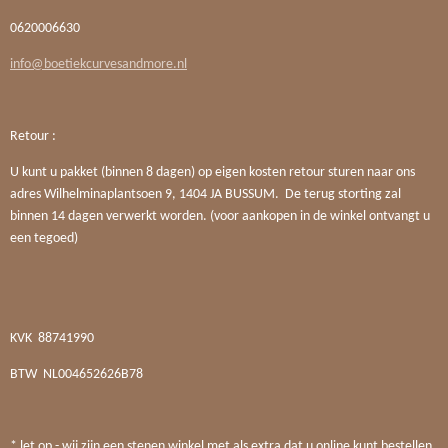
0620006630
info@boetiekcurvesandmore.nl
Retour :
U kunt u pakket (binnen 8 dagen) op eigen kosten retour sturen naar ons
adres Wilhelminaplantsoen 9, 1404 JA BUSSUM. De terug storting zal
binnen 14 dagen verwerkt worden. (voor aankopen in de winkel ontvangt u
een tegoed)
KVK
88741990
BTW
NL004652626B78
* let op - wij zijn een stenen winkel met als extra dat u online kunt bestellen.