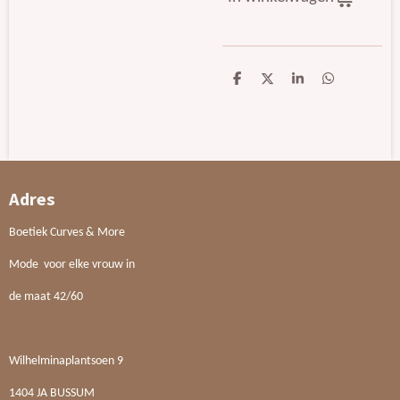
D
D
S
D
e
e
h
e
l
e
a
l
e
l
r
e
n
e
n
Adres
Boetiek Curves & More
Mode voor elke vrouw in
de maat 42/60
Wilhelminaplantsoen 9
1404 JA BUSSUM