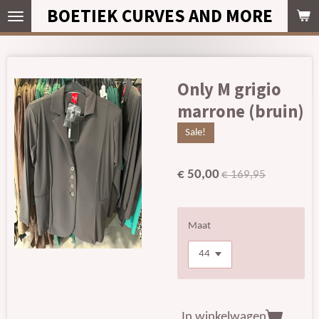
BOETIEK CURVES AND MORE
Ga
direct
naar
de
hoofdinhoud
Only M grigio
marrone (bruin)
Sale!
€ 50,00
€ 169,95
Maat
In winkelwagen