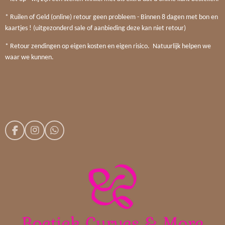
* Ruilen of Geld (online) retour geen probleem - Binnen 8 dagen met bon en
kaartjes ! (uitgezonderd sale of aanbieding deze kan niet retour)
* Retour zendingen op eigen kosten en eigen risico. Natuurlijk helpen we
waar we kunnen.
F
I
W
a
n
h
c
s
a
e
t
t
b
a
s
o
g
A
o
r
p
k
a
p
m